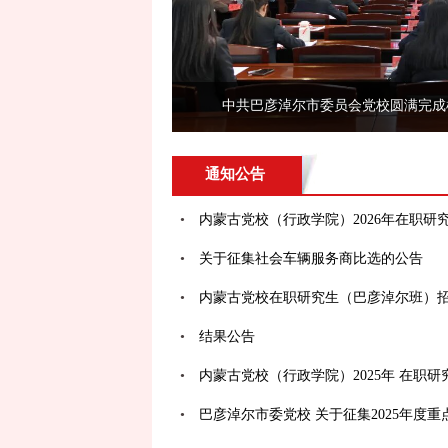
中共巴彦淖尔市委员会党校圆满完成机
通知公告
•
内蒙古党校（行政学院）2026年在职研究
•
关于征集社会车辆服务商比选的公告
•
内蒙古党校在职研究生（巴彦淖尔班）
•
结果公告
•
内蒙古党校（行政学院）2025年 在职研究
•
巴彦淖尔市委党校 关于征集2025年度