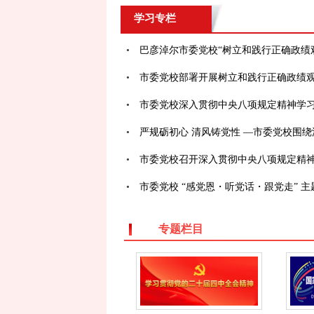
学习专栏
•
巴彦淖尔市委党校“树立和践行正确政绩
•
市委党校部署开展树立和践行正确政绩
•
市委党校深入贯彻中央八项规定精神学
•
严规砺初心 清风铸党性 —市委党校围绕深
•
市委党校召开深入贯彻中央八项规定精
•
市委党校 “感党恩・听党话・跟党走” 主题
专题栏目