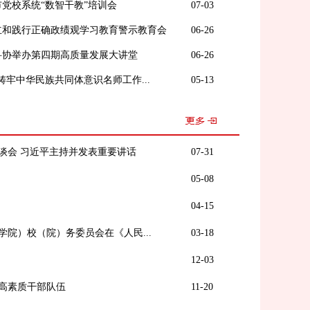
党校系统“数智干教”培训会
07-03
立和践行正确政绩观学习教育警示教育会
06-26
科协举办第四期高质量发展大讲堂
06-26
铸牢中华民族共同体意识名师工作...
05-13
谈会 习近平主持并发表重要讲话
07-31
05-08
04-15
院）校（院）务委员会在《人民...
03-18
12-03
高素质干部队伍
11-20