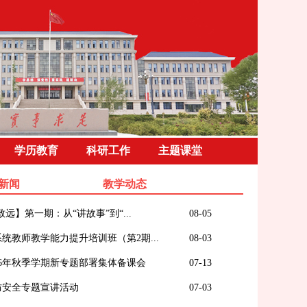
学历教育
科研工作
主题课堂
新闻
教学动态
远】第一期：从“讲故事”到“...
08-05
统教师教学能力提升培训班（第2期...
08-03
26年秋季学期新专题部署集体备课会
07-13
防安全专题宣讲活动
07-03