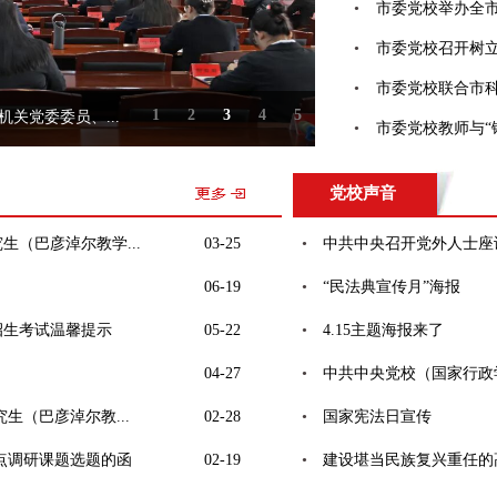
•
市委党校举办全市
•
市委党校召开树
•
市委党校联合市
1
2
3
4
5
关党委委员、...
•
市委党校教师与“
党校声音
生（巴彦淖尔教学...
03-25
•
中共中央召开党外人士座
06-19
•
“民法典宣传月”海报
招生考试温馨提示
05-22
•
4.15主题海报来了
04-27
•
中共中央党校（国家行政学
生（巴彦淖尔教...
02-28
•
国家宪法日宣传
重点调研课题选题的函
02-19
•
建设堪当民族复兴重任的