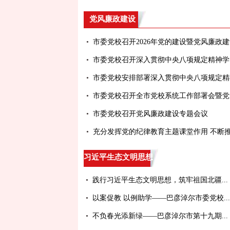
党风廉政建设
•
市委党校召开2026年党的建设暨党风廉政建设
•
市委党校召开深入贯彻中央八项规定精神学习.
•
市委党校安排部署深入贯彻中央八项规定精神.
•
市委党校召开全市党校系统工作部署会暨党风.
•
市委党校召开党风廉政建设专题会议
•
充分发挥党的纪律教育主题课堂作用 不断推动
习近平生态文明思想
•
践行习近平生态文明思想，筑牢祖国北疆...
•
以案促教 以例助学——巴彦淖尔市委党校...
•
不负春光添新绿——巴彦淖尔市第十九期...